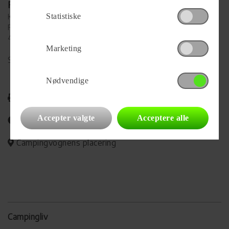
Forhandler
Statistiske
Køge MC
Falkevej 38
4600 Køge
Marketing
Se alle
441
vogne for forhandleren
Nødvendige
Udskriv
Accepter valgte
Acceptere alle
Del på Facebook
Campingvognens placering
Campingliv