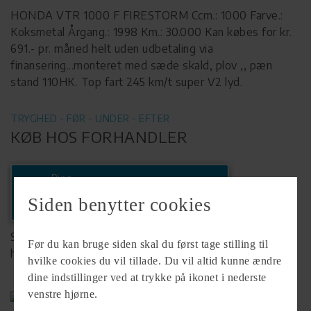
HONDA VTR 1000 F FIRESTORM Ccm.: 1000 Farve.:
Koksmetal Årgang.: 1998 Km.: 30.000 Kan købes for kr.
691.- pr. måned helt uden udbetaling via
finansering...monteret med sæde skald, plov ,, pæn
stand 110HK. Top fart 245 km/t super V2 lyd.
TRYGHED - FØR - UNDER - EFTER
KØB HOS FORHANDLER
Ring
+45 56 65 26 19
Siden benytter cookies
Se komplet info på forhandlerens
Før du kan bruge siden skal du først tage stilling til
hjemmeside
hvilke cookies du vil tillade. Du vil altid kunne ændre
dine indstillinger ved at trykke på ikonet i nederste
venstre hjørne.