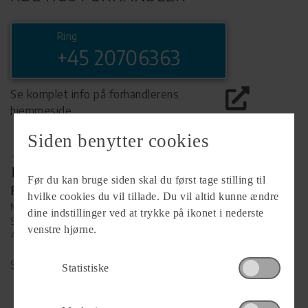
Ring
+45 20706363
Se komplet info på forhandlerens
hjemmeside
Siden benytter cookies
Før du kan bruge siden skal du først tage stilling til
Forhandler
hvilke cookies du vil tillade. Du vil altid kunne ændre
MC.X ApS
dine indstillinger ved at trykke på ikonet i nederste
Snedkervænget 7
venstre hjørne.
4700 Næstved
Se alle
181
vogne for forhandleren
Statistiske