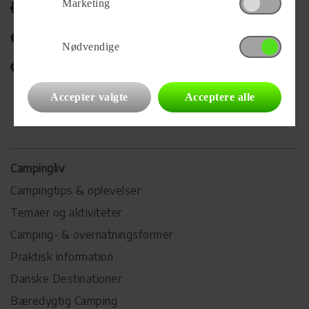
Marketing
Udskriv
Del på Facebook
Nødvendige
Campingvognens placering
Accepter valgte
Acceptere alle
Campingliv
Campingtips & oplevelser
Temaer og aktiviteter
Camping- & overnatningsformer
Praktisk information
Danske Destinationer
Bæredygtig Camping