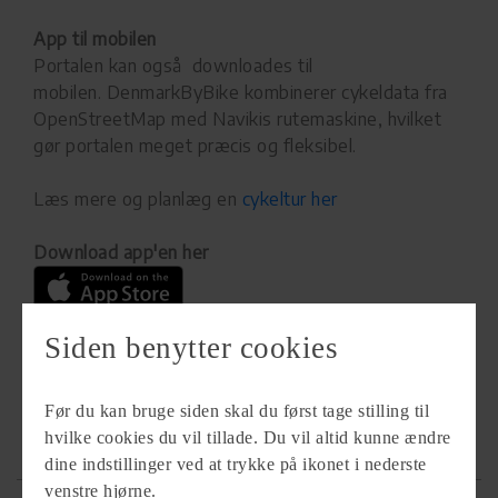
App til mobilen
Portalen kan også downloades til
mobilen. DenmarkByBike kombinerer cykeldata fra
OpenStreetMap med Navikis rutemaskine, hvilket
gør portalen meget præcis og fleksibel.
Læs mere og planlæg en
cykeltur her
Download app'en her
Siden benytter cookies
Før du kan bruge siden skal du først tage stilling til
hvilke cookies du vil tillade. Du vil altid kunne ændre
dine indstillinger ved at trykke på ikonet i nederste
venstre hjørne.