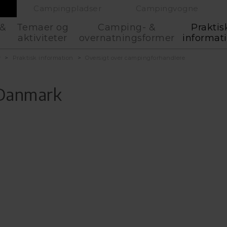
Campingpladser
Campingvogne
 &
Temaer og
Camping- &
Praktis
aktiviteter
overnatningsformer
informat
v
Praktisk information
Oversigt over campingforhandlere
 Danmark