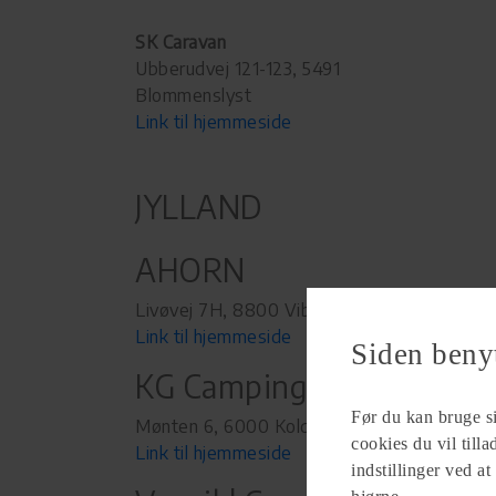
SK Caravan
Ubberudvej 121-123, 5491
Blommenslyst
Link til hjemmeside
JYLLAND
AHORN
Livøvej 7H, 8800 Viborg
Link til hjemmeside
Siden beny
KG Camping
Før du kan bruge sid
Mønten 6, 6000 Kolding
cookies du vil till
Link til hjemmeside
indstillinger ved at