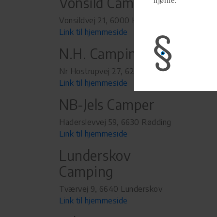
Vonsild Camping
hjørne.
Vonsildvej 21, 6000 Kolding
Link til hjemmeside
N.H. Camping
Nr Hostrupvej 27, 6230 Rødekro
Link til hjemmeside
NB-Jels Camper
Haderslevvej 59, 6630 Rødding
Link til hjemmeside
Lunderskov
Camping
Tværvej 9, 6640 Lunderskov
Link til hjemmeside