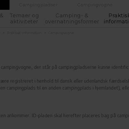
Campingpladser
Campingvogne
 &
Temaer og
Camping- &
Praktis
aktiviteter
overnatningsformer
informat
v
Praktisk information
Campingvogne
e campingvogne, der står på campingpladserne kunne identific
e registreret i henhold til dansk eller udenlandsk færdselsl
a en campingplads til en anden campingplads i hjemlandet), el
en ankommer. ID-pladen skal herefter placeres bag på camp