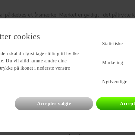
kal påklæbes et årsmærke. Mærket er gyldigt i det påtrykte
n på det mærke, der i forvejen sidder på pladen.
tter cookies
sen
Statistiske
digt årsmærke flyttes fra en campingplads til en anden, ka
en skal du først tage stilling til hvilke
ade. Du vil altid kunne ændre dine
Marketing
 trykke på ikonet i nederste venstre
es hos lejrchefen.
 skal rettes til lejrchefen, der har ansvaret for, at ordninge
Nødvendige
Accepter valgte
Accept
gpladser
Campingvogne