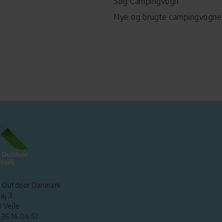
Søg Campingvogn
Nye og brugte campingvogne
 Outdoor Danmark
øj 3
 Vejle
5 36 14 04 57