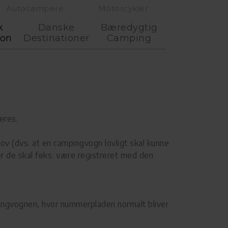
Autocampere
Motorcykler
k
Danske
Bæredygtig
ion
Destinationer
Camping
eres.
ov (dvs. at en campingvogn lovligt skal kunne
ler de skal feks. være registreret med den
ingvognen, hvor nummerpladen normalt bliver