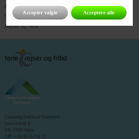
Autocampere
Accepter valgte
Acceptere alle
Søg Autocamper
Rejser og ferie
Camping Outdoor Danmark
Isabellahøj 3
DK-7100 Vejle
Tlf.: +45 36 14 04 57