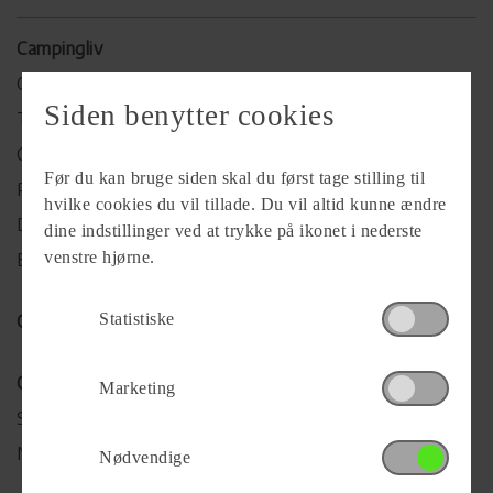
Campingliv
Campingtips & oplevelser
Siden benytter cookies
Temaer og aktiviteter
Camping- & overnatningsformer
Før du kan bruge siden skal du først tage stilling til
Praktisk information
hvilke cookies du vil tillade. Du vil altid kunne ændre
Danske Destinationer
dine indstillinger ved at trykke på ikonet i nederste
venstre hjørne.
Bæredygtig Camping
Statistiske
Campingpladser
Campingvogne
Marketing
Søg Campingvogn
Nye og brugte campingvogne
Nødvendige